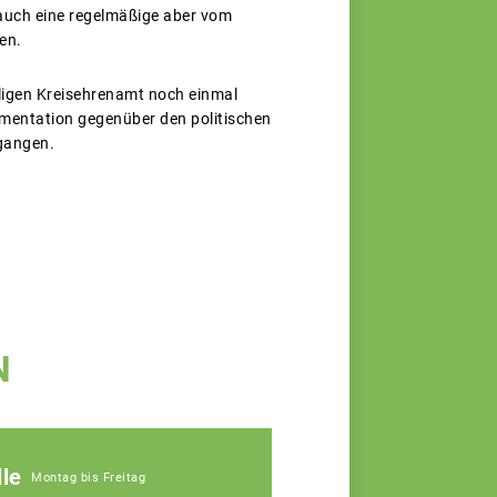
auch eine regelmäßige aber vom
en.
ligen Kreisehrenamt noch einmal
gumentation gegenüber den politischen
gangen.
N
le
Montag bis Freitag