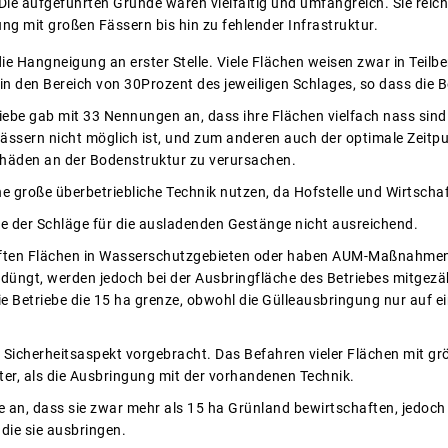
Die aufgeführten Gründe waren vielfältig und umfangreich. Sie rei
ng mit großen Fässern bis hin zu fehlender Infrastruktur.
ie Hangneigung an erster Stelle. Viele Flächen weisen zwar in Teil
in den Bereich von 30Prozent des jeweiligen Schlages, so dass die B
triebe gab mit 33 Nennungen an, dass ihre Flächen vielfach nass sin
ssern nicht möglich ist, und zum anderen auch der optimale Zeitpu
häden an der Bodenstruktur zu verursachen.
e große überbetriebliche Technik nutzen, da Hofstelle und Wirtschaf
öße der Schläge für die ausladenden Gestänge nicht ausreichend.
aften Flächen in Wasserschutzgebieten oder haben AUM-Maßnahmen
düngt, werden jedoch bei der Ausbringfläche des Betriebes mitgezäh
e Betriebe die 15 ha grenze, obwohl die Gülleausbringung nur auf ei
 Sicherheitsaspekt vorgebracht. Das Befahren vieler Flächen mit gr
ter, als die Ausbringung mit der vorhandenen Technik.
 an, dass sie zwar mehr als 15 ha Grünland bewirtschaften, jedoch
die sie ausbringen.