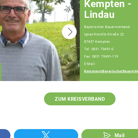
Kempten -
Lindau
Bayerischer Bauernverband
Ignaz-Kiechle-Straße 22
87437 Kempten
Teamassistenz
Tel: 0831 70491-0
Kempten-Lindau
Fax: 0831 70491-119
Stefanie Hörburger-
E-Mail:
Ulrike Winkler-Aneta
Kempten@BayerischerBauernVe
Koscielny
ZUM KREISVERBAND
Mail