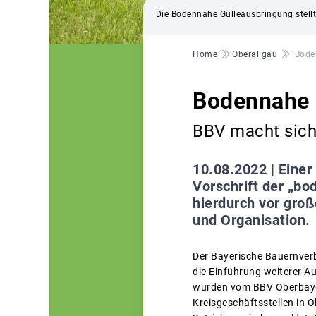
Die Bodennahe Gülleausbringung stellt 
Pfadnavigation
Home
Oberallgäu
Bode
Bodennahe G
BBV macht sich
10.08.2022 |
Einer
Vorschrift der „b
hierdurch vor gro
und Organisation.
Der Bayerische Bauernverb
die Einführung weiterer A
wurden vom BBV Oberbayern
Kreisgeschäftsstellen in 