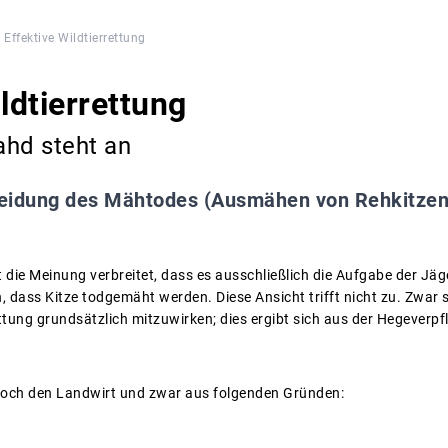
Effektive Wildtierrettung
ldtierrettung
ahd steht an
idung des Mähtodes (Ausmähen von Rehkitzen)
t die Meinung verbreitet, dass es ausschließlich die Aufgabe der Jä
ass Kitze todgemäht werden. Diese Ansicht trifft nicht zu. Zwar sin
ung grundsätzlich mitzuwirken; dies ergibt sich aus der Hegeverp
 jedoch den Landwirt und zwar aus folgenden Gründen: