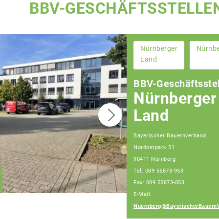
BBV-GESCHÄFTSSTELLE
Nürnberger
Nürnb
Land
BBV-Geschäftsstel
Nürnberger
Land
Bayerischer Bauernverband
Nordostpark 51
Christian Huber
90411 Nürnberg
Geschäftsführer
Tel: 089 55873-953
Geschäftsstelle
Nürnberg
Fax: 089 55873-853
E-Mail:
Nuernberg@BayerischerBauern