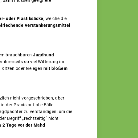
n, dann müssen geeignete
er- oder Plastiksäcke
, welche die
lriechende Verstänkerungsmittel
inem brauchbaren
Jagdhund
 ihrerseits so viel Witterung im
n Kitzen oder Gelegen
mit bloßem
zlich nicht vorgeschrieben, aber
n der Praxis auf alle Fälle
agdpächter zu verständigen, um die
 Begriff „rechtzeitig“ nicht
ss
2 Tage vor der Mahd