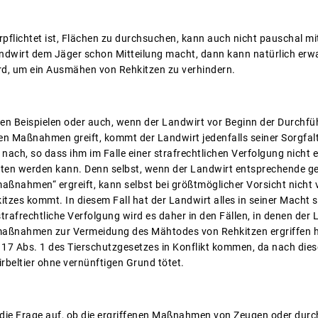
pflichtet ist, Flächen zu durchsuchen, kann auch nicht pauschal mi
dwirt dem Jäger schon Mitteilung macht, dann kann natürlich erwa
rd, um ein Ausmähen von Rehkitzen zu verhindern.
llten Beispielen oder auch, wenn der Landwirt vor Beginn der Durch
ten Maßnahmen greift, kommt der Landwirt jedenfalls seiner Sorgfalt
nach, so dass ihm im Falle einer strafrechtlichen Verfolgung nicht 
lten werden kann. Denn selbst, wenn der Landwirt entsprechende 
nahmen“ ergreift, kann selbst bei größtmöglicher Vorsicht nicht 
zes kommt. In diesem Fall hat der Landwirt alles in seiner Macht
trafrechtliche Verfolgung wird es daher in den Fällen, in denen de
maßnahmen zur Vermeidung des Mähtodes von Rehkitzen ergriffen 
§ 17 Abs. 1 des Tierschutzgesetzes in Konflikt kommen, da nach diese
Wirbeltier ohne vernünftigen Grund tötet.
 die Frage auf, ob die ergriffenen Maßnahmen von Zeugen oder durch 