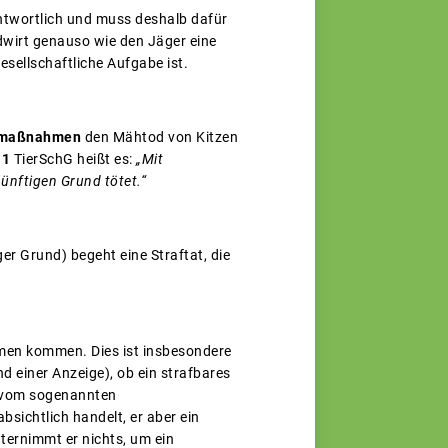
antwortlich und muss deshalb dafür
dwirt genauso wie den Jäger eine
sellschaftliche Aufgabe ist.
tzmaßnahmen
den Mähtod von Kitzen
 1
TierSchG heißt es:
„Mit
nünftigen Grund tötet.“
ger Grund) begeht eine Straftat, die
emen kommen. Dies ist insbesondere
d einer Anzeige), ob ein strafbares
t vom sogenannten
bsichtlich handelt, er aber ein
ernimmt er nichts, um ein