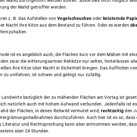
r Mahd durchgeführt werden sollten. Sollte dies nicht möglich sei
ung der Mahd getroffen werden.
n z. B. das Aufstellen von
Vogelscheuchen
oder
knisternde Papi
er Nacht ihre Kitze aus dem Bestand zu führen. Oder es werden
übe
fernzuhalten.
ethode ist es angeblich auch, die Flächen kurz vor dem Mähen mit e
en zwar die witterungsarmen Rehkitze nur selten, hinterlassen aber
eißen ihre Kitze über Nacht in Sicherheit bringen. Das Auffinden vo
 zu umfahren, ist schwer und gelingt nur zufällig.
es Landwirts bezüglich der zu mähenden Flächen am Vortag ist geset
eich natürlich auch mit hohem Aufwand verbunden. Jedenfalls ist es i
ahd der Flächen, in denen Rehwild vermutet wird,
rechtzeitig
den J
ergrämungsmaßnahmen durchzuführen. Auch hier ist es so, dass der
 Aus Literatur und Rechtsprechung kann aber entnommen werden, da
testens aber 24 Stunden.