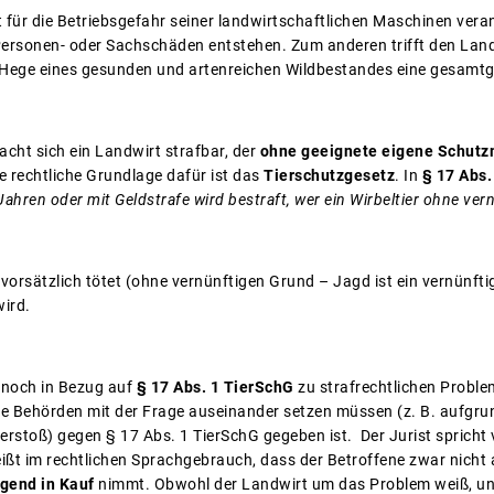
t für die Betriebsgefahr seiner landwirtschaftlichen Maschinen ver
Personen- oder Sachschäden entstehen. Zum anderen trifft den Lan
 Hege eines gesunden und artenreichen Wildbestandes eine gesamtge
cht sich ein Landwirt strafbar, der
ohne geeignete eigene Schu
ie rechtliche Grundlage dafür ist das
Tierschutzgesetz
. In
§ 17 Abs.
 Jahren oder mit Geldstrafe wird bestraft, wer ein Wirbeltier ohne ver
 vorsätzlich tötet (ohne vernünftigen Grund – Jagd ist ein vernünfti
ird.
ennoch in Bezug auf
§ 17 Abs. 1
TierSchG
zu strafrechtlichen Probl
ie Behörden mit der Frage auseinander setzen müssen (z. B. aufgrun
Verstoß) gegen § 17 Abs. 1 TierSchG
gegeben ist. Der Jurist sprich
ißt im rechtlichen Sprachgebrauch, dass der Betroffene zwar nicht a
igend in Kauf
nimmt. Obwohl der Landwirt um das Problem weiß, unt