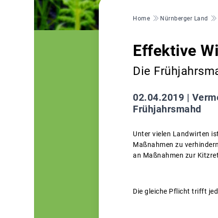
Pfadnavigation
Home
Nürnberger Land
Effektive Wi
Die Frühjahrsm
02.04.2019 |
Verme
Frühjahrsmahd
Unter vielen Landwirten is
Maßnahmen zu verhindern, d
an Maßnahmen zur Kitzrett
Die gleiche Pflicht trifft