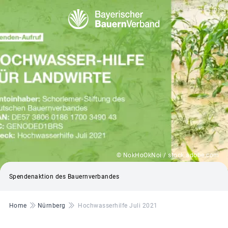
© NokHoOkNoi / stock.adobe.com
Spendenaktion des Bauernverbandes
Pfadnavigation
Home
Nürnberg
Hochwasserhilfe Juli 2021