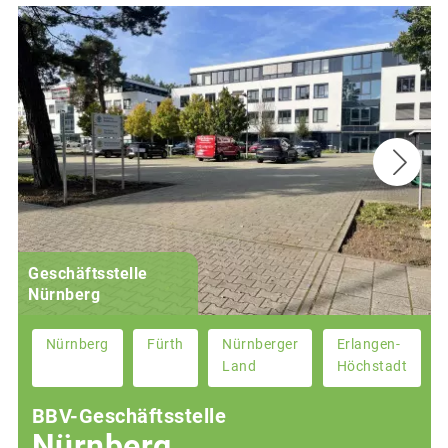
Geschäftsstelle
Nürnberg
Nürnberg
Fürth
Nürnberger
Erlangen-
Land
Höchstadt
BBV-Geschäftsstelle
Nürnberg