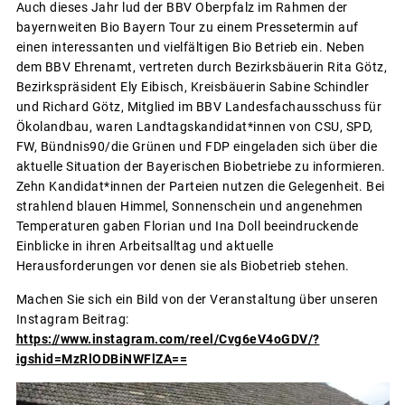
Auch dieses Jahr lud der BBV Oberpfalz im Rahmen der
bayernweiten Bio Bayern Tour zu einem Pressetermin auf
einen interessanten und vielfältigen Bio Betrieb ein. Neben
dem BBV Ehrenamt, vertreten durch Bezirksbäuerin Rita Götz,
Bezirkspräsident Ely Eibisch, Kreisbäuerin Sabine Schindler
und Richard Götz, Mitglied im BBV Landesfachausschuss für
Ökolandbau, waren Landtagskandidat*innen von CSU, SPD,
FW, Bündnis90/die Grünen und FDP eingeladen sich über die
aktuelle Situation der Bayerischen Biobetriebe zu informieren.
Zehn Kandidat*innen der Parteien nutzen die Gelegenheit. Bei
strahlend blauen Himmel, Sonnenschein und angenehmen
Temperaturen gaben Florian und Ina Doll beeindruckende
Einblicke in ihren Arbeitsalltag und aktuelle
Herausforderungen vor denen sie als Biobetrieb stehen.
Machen Sie sich ein Bild von der Veranstaltung über unseren
Instagram Beitrag:
https://www.instagram.com/reel/Cvg6eV4oGDV/?
igshid=MzRlODBiNWFlZA==