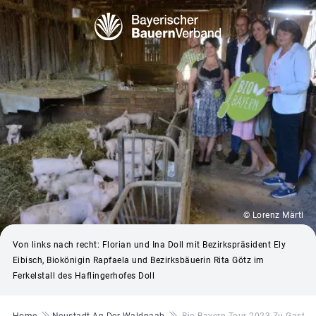
© Lorenz Märtl
Von links nach recht: Florian und Ina Doll mit Bezirkspräsident Ely
Eibisch, Biokönigin Rapfaela und Bezirksbäuerin Rita Götz im
Ferkelstall des Haflingerhofes Doll
Pfadnavigation
Home
Neustadt An Der Waldnaab
Bio Bayern Tour 2023 Zu Gast In