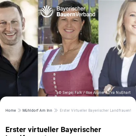
© Sergej Falk / Ilse Aigner / Eva Nußhart
Pfadnavigation
Home
Mühldorf Am Inn
Erster Virtueller Bayerischer Landfrauentag
Erster virtueller Bayerischer