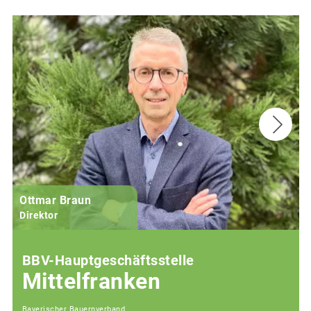
Ottmar Braun
R
Direktor
Ö
BBV-Hauptgeschäftsstelle
Mittelfranken
Bayerischer Bauernverband