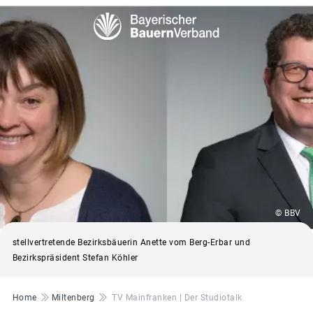
© BBV
stellvertretende Bezirksbäuerin Anette vom Berg-Erbar und
Bezirkspräsident Stefan Köhler
Pfadnavigation
Home
Miltenberg
TV Mainfranken | Der Studiotalk