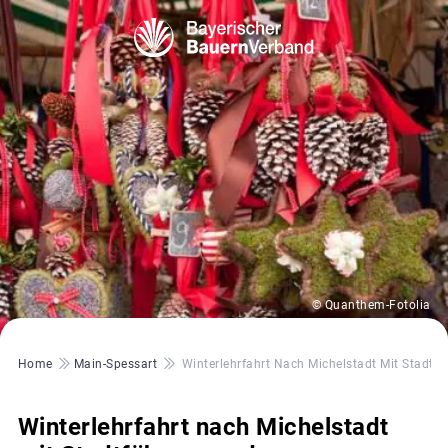
© Quanthem-Fotolia
Pfadnavigation
Home
Main-Spessart
Winterlehrfahrt Nach Michelstadt Mit Stadt
Winterlehrfahrt nach Michelstadt