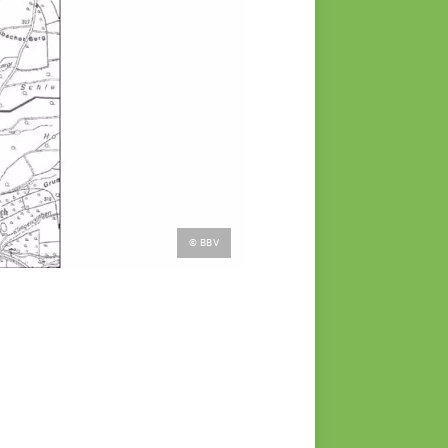
© BBV