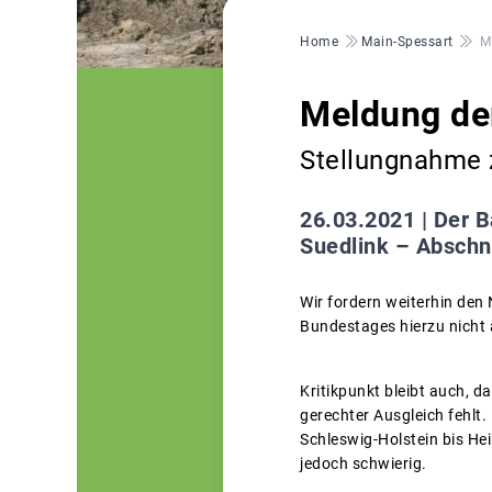
Pfadnavigation
Home
Main-Spessart
M
Meldung de
Stellungnahme 
26.03.2021 |
Der B
Suedlink – Abschn
Wir fordern weiterhin den 
Bundestages hierzu nicht 
Kritikpunkt bleibt auch, d
gerechter Ausgleich fehl
Schleswig-Holstein bis He
jedoch schwierig.