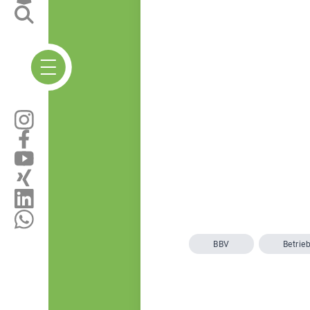
BBV
Betrie