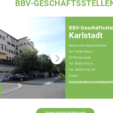
BBV-GESCHÄFTSSTELLE
BBV-Geschäftsstel
Karlstadt
Bayerischer Bauernverband
Am Tiefen Weg 5
97753 Karlstadt
Tel: 09353 9721-0
Fax: 09353 9721-30
E-Mail:
Karlstadt@BayerischerBauernV
Elmar Konrad
Geschäftsführer