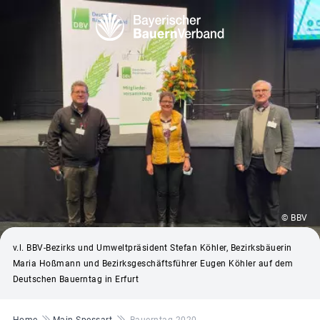
© BBV
v.l. BBV-Bezirks und Umweltpräsident Stefan Köhler, Bezirksbäuerin
Maria Hoßmann und Bezirksgeschäftsführer Eugen Köhler auf dem
Deutschen Bauerntag in Erfurt
Pfadnavigation
Home
Main-Spessart
Bauerntag 2020