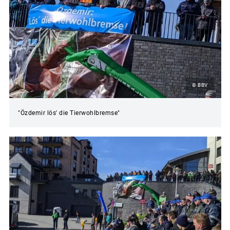
© BBV
"Özdemir lös' die Tierwohlbremse"