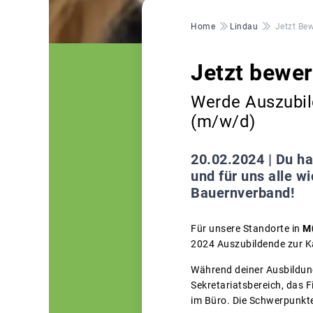
Pfadnavigation
Home
Lindau
Jetzt Be
Jetzt bewer
Werde Auszubil
(m/w/d)
20.02.2024 |
Du ha
und für uns alle 
Bauernverband!
Für unsere Standorte in
M
2024 Auszubildende zur 
Während deiner Ausbildung
Sekretariatsbereich, das
im Büro. Die Schwerpunkte