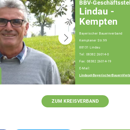
BBV-Geschäftsstel
Lindau -
Kempten
Bayerischer Bauernverband
Kemptener Str.99
88131 Lindau
Teamassistenz
Tel: 08382 26014-0
Kempten-Lindau
Fax: 08382 26014-19
Stefanie Hörburger-
E-Mail:
Ulrike Winkler-Aneta
Lindau@BayerischerBauernVerb
Koscielny
ZUM KREISVERBAND