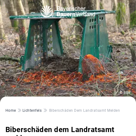
© BBV
Pfadnavigation
Home
Lichtenfels
Biberschäden Dem Landratsamt Melden
Biberschäden dem Landratsamt