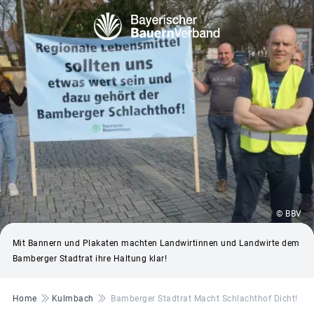
© BBV
Mit Bannern und Plakaten machten Landwirtinnen und Landwirte dem
Bamberger Stadtrat ihre Haltung klar!
Pfadnavigation
Home
Kulmbach
Bamberger Stadtrat Macht Schlachthof Dicht!