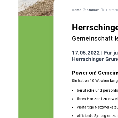
Pfadnavigation
Home
Kronach
Herrsch
Herrsching
Gemeinschaft l
17.05.2022 |
Für j
Herrschinger Grun
Power on! Gemein
Sie haben 10 Wochen lang 
berufliche und persönlic
Ihren Horizont zu erwei
vielfältige Netzwerke z
effiziente Synergien zu