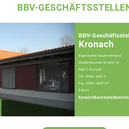
BBV-GESCHÄFTSSTELLE
BBV-Geschäftsstel
Kronach
Bayerischer Bauernverband
Weißenbrunner Straße 1a
96317 Kronach
Tel: 09261 6067-0
Fax: 09261 6067-67
E-Mail:
Kronach@BayerischerBauernVe