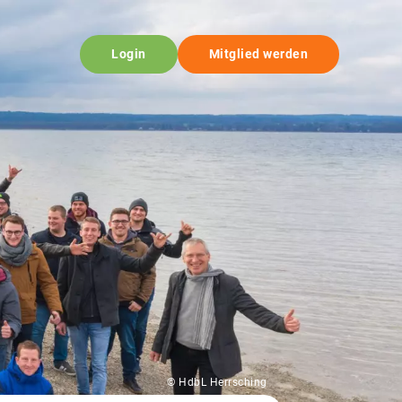
Login
Mitglied werden
© HdbL Herrsching