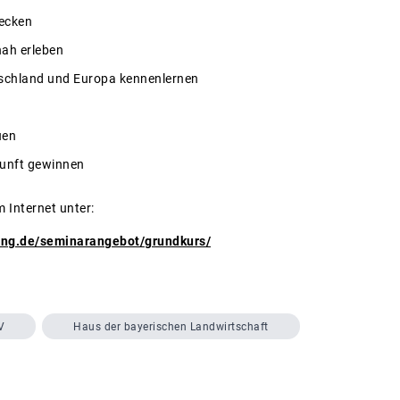
decken
nah erleben
tschland und Europa kennenlernen
uen
kunft gewinnen
m Internet unter:
hing.de/seminarangebot/grundkurs/
V
Haus der bayerischen Landwirtschaft