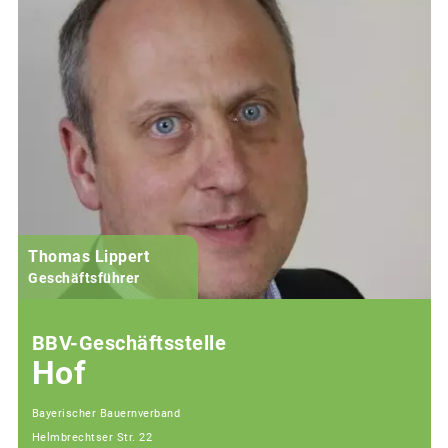
Thomas Lippert
Geschäftsführer
BBV-Geschäftsstelle
Hof
Bayerischer Bauernverband
Helmbrechtser Str. 22