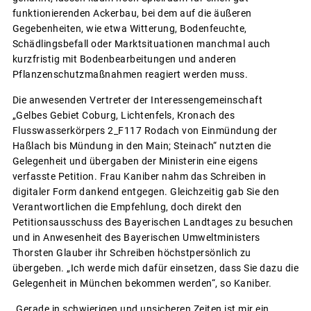
funktionierenden Ackerbau, bei dem auf die äußeren
Gegebenheiten, wie etwa Witterung, Bodenfeuchte,
Schädlingsbefall oder Marktsituationen manchmal auch
kurzfristig mit Bodenbearbeitungen und anderen
Pflanzenschutzmaßnahmen reagiert werden muss.
Die anwesenden Vertreter der Interessengemeinschaft
„Gelbes Gebiet Coburg, Lichtenfels, Kronach des
Flusswasserkörpers 2_F117 Rodach von Einmündung der
Haßlach bis Mündung in den Main; Steinach“ nutzten die
Gelegenheit und übergaben der Ministerin eine eigens
verfasste Petition. Frau Kaniber nahm das Schreiben in
digitaler Form dankend entgegen. Gleichzeitig gab Sie den
Verantwortlichen die Empfehlung, doch direkt den
Petitionsausschuss des Bayerischen Landtages zu besuchen
und in Anwesenheit des Bayerischen Umweltministers
Thorsten Glauber ihr Schreiben höchstpersönlich zu
übergeben. „Ich werde mich dafür einsetzen, dass Sie dazu die
Gelegenheit in München bekommen werden“, so Kaniber.
„Gerade in schwierigen und unsicheren Zeiten ist mir ein