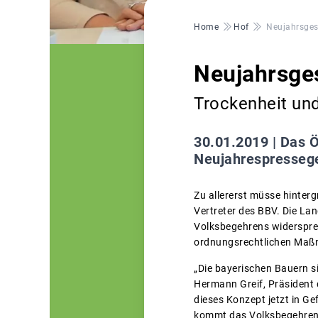
Pfadnavigation
Home
Hof
Neujahrsges
Neujahrsge
Trockenheit un
30.01.2019 |
Das Ö
Neujahrespresseg
Zu allererst müsse hinter
Vertreter des BBV. Die Lan
Volksbegehrens widerspre
ordnungsrechtlichen Maß
„Die bayerischen Bauern si
Hermann Greif, Präsident 
dieses Konzept jetzt in Ge
kommt das Volksbegehren d