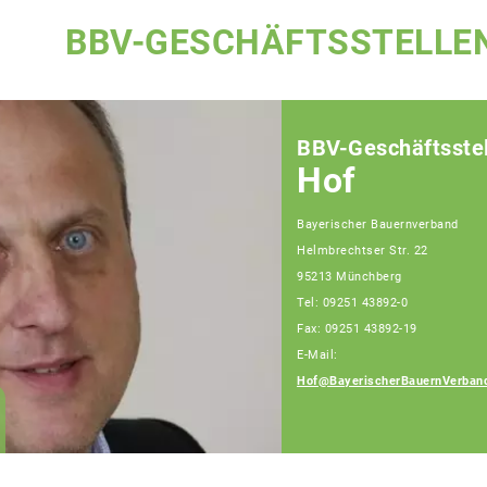
BBV-GESCHÄFTSSTELLE
BBV-Geschäftsstel
Hof
Bayerischer Bauernverband
Helmbrechtser Str. 22
95213 Münchberg
Tel: 09251 43892-0
Fax: 09251 43892-19
E-Mail:
Hof@BayerischerBauernVerban