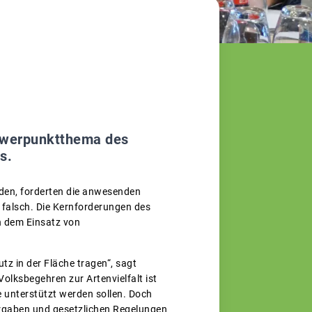
chwerpunktthema des
s.
den, forderten die anwesenden
d falsch. Die Kernforderungen des
n dem Einsatz von
tz in der Fläche tragen“, sagt
lksbegehren zur Artenvielfalt ist
e unterstützt werden sollen. Doch
orgaben und gesetzlichen Regelungen