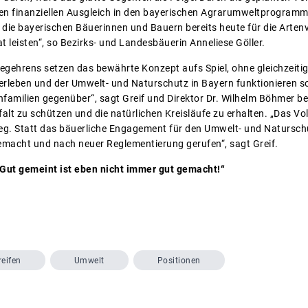
en finanziellen Ausgleich in den bayerischen Agrarumweltprogramm
 die bayerischen Bäuerinnen und Bauern bereits heute für die Arten
t leisten“, so Bezirks- und Landesbäuerin Anneliese Göller.
begehrens setzen das bewährte Konzept aufs Spiel, ohne gleichzeiti
erleben und der Umwelt- und Naturschutz in Bayern funktionieren so
nfamilien gegenüber“, sagt Greif und Direktor Dr. Wilhelm Böhmer b
falt zu schützen und die natürlichen Kreisläufe zu erhalten. „Das Vo
Weg. Statt das bäuerliche Engagement für den Umwelt- und Natursc
macht und nach neuer Reglementierung gerufen“, sagt Greif.
: „Gut gemeint ist eben nicht immer gut gemacht!“
reifen
Umwelt
Positionen