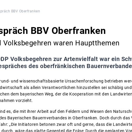
präch BBV Oberfranken
spräch BBV Oberfranken
d Volksbegehren waren Hauptthemen
DP Volksbegehren zur Artenvielfalt war ein S
espräches des oberfränkischen Bauernverbande
grund- und wissenschaftsbasierte Ursachenforschung betrieben wer
dwirtschaft als allein Verantwortlichen hinzustellen sei schäbig un
chen dem bayerischen Weg, der die Kooperation mit den Landwirte
nahmen vorzieht.
nd es, die mit ihrer Arbeit auf den Feldern und Wiesen den Naturschu
des Bayerischen Bauernverbandes in Oberfranken. Doch durch das Vo
fahr: „Die Initiatoren betonen zwar oft und gerne, dass die Landwirt
urch, wäre das glatte Gegenteil die Folge: Durch die geplanten V