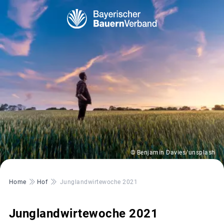
© Benjamin Davies/unsplash
Pfadnavigation
Home
Hof
Junglandwirtewoche 2021
Junglandwirtewoche 2021