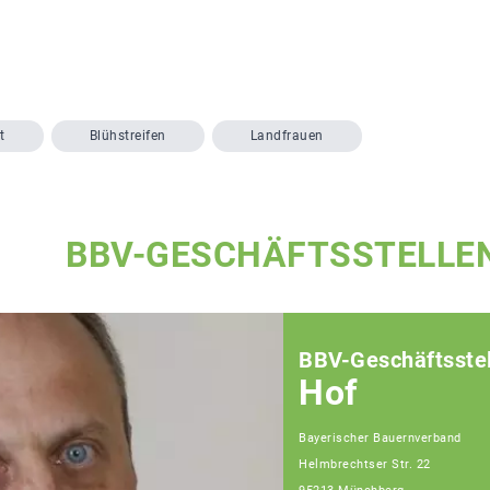
t
Blühstreifen
Landfrauen
BBV-GESCHÄFTSSTELLE
BBV-Geschäftsstel
Hof
Bayerischer Bauernverband
Helmbrechtser Str. 22