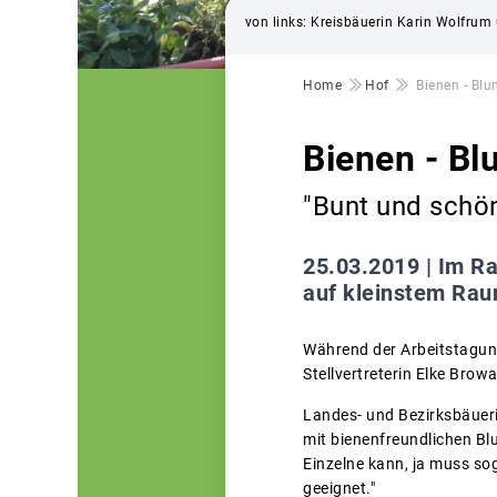
von links: Kreisbäuerin Karin Wolfrum 
Pfadnavigation
Home
Hof
Bienen - Blu
Bienen - Bl
"Bunt und schön
25.03.2019 |
Im Ra
auf kleinstem Rau
Während der Arbeitstagung
Stellvertreterin Elke Brow
Landes- und Bezirksbäueri
mit bienenfreundlichen Blu
Einzelne kann, ja muss so
geeignet."