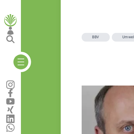
BBV
Umwel