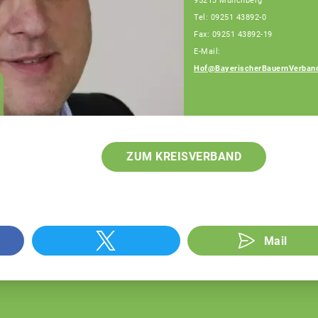
95213 Münchberg
Tel: 09251 43892-0
Fax: 09251 43892-19
E-Mail:
Hof@BayerischerBauernVerban
ZUM KREISVERBAND
Mail