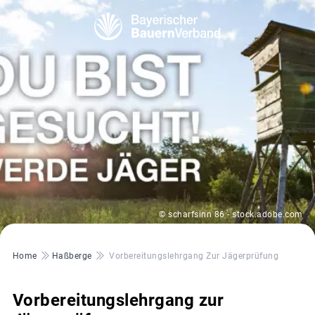
© scharfsinn 86 - stock.adobe.com
Pfadnavigation
Home
Haßberge
Vorbereitungslehrgang Zur Jägerprüfung
Vorbereitungslehrgang zur