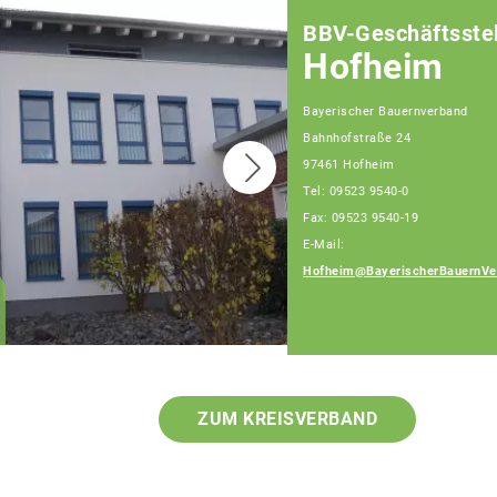
BBV-Geschäftsstel
Hofheim
Bayerischer Bauernverband
Bahnhofstraße 24
97461 Hofheim
Tel: 09523 9540-0
Fax: 09523 9540-19
E-Mail:
Hofheim@BayerischerBauernVe
Klaus Pieroth
Geschäftsführer
ZUM KREISVERBAND