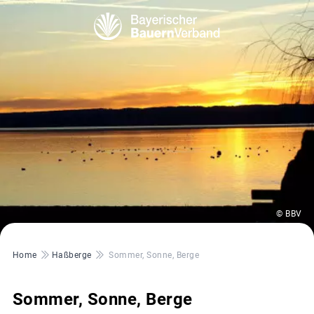
© BBV
Pfadnavigation
Home
Haßberge
Sommer, Sonne, Berge
Sommer, Sonne, Berge