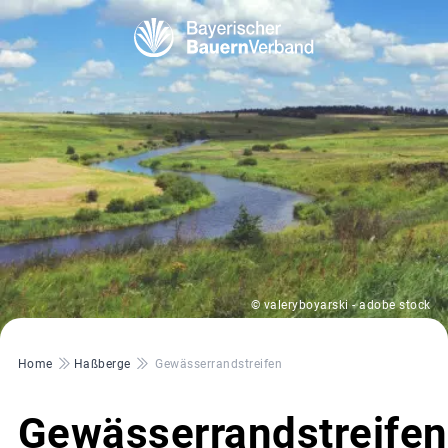
© valeryboyarski - adobe stock
Pfadnavigation
Home
Haßberge
Gewässerrandstreifen
Gewässerrandstreifen