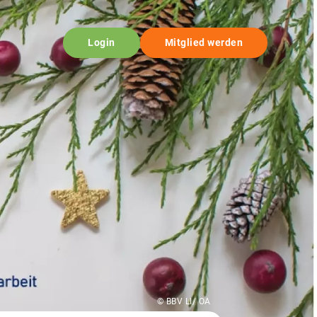
Login
Mitglied werden
© BBV LI/ OA