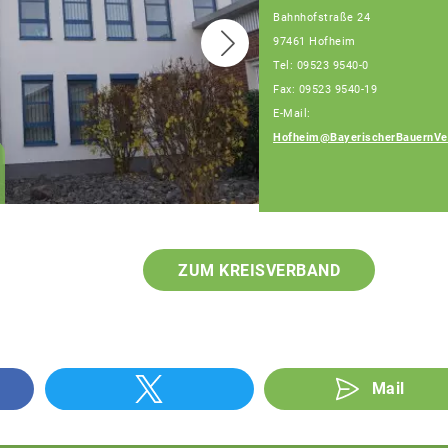
Bahnhofstraße 24
97461 Hofheim
Tel: 09523 9540-0
Fax: 09523 9540-19
E-Mail:
Hofheim@BayerischerBauernVe
Klaus Pieroth
Geschäftsführer
ZUM KREISVERBAND
Mail