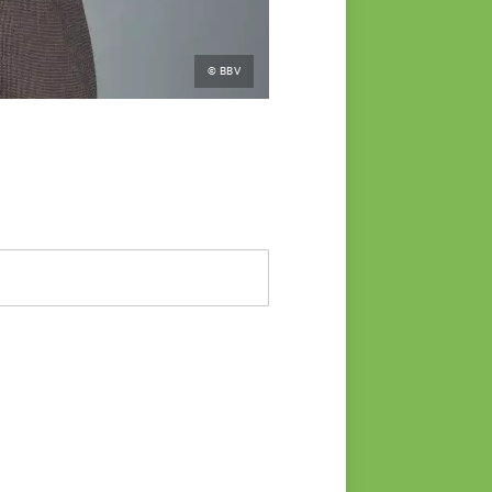
© BBV