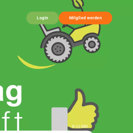
Login
Mitglied werden
© (c) BBV