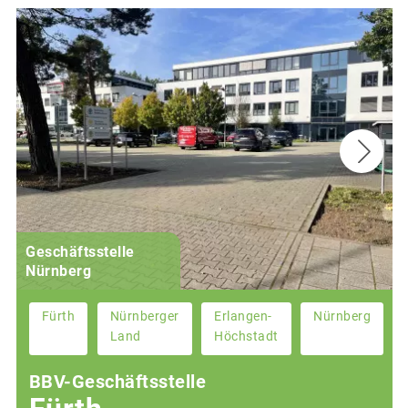
Geschäftsstelle
Nürnberg
Fürth
Nürnberger
Erlangen-
Nürnberg
Land
Höchstadt
BBV-Geschäftsstelle