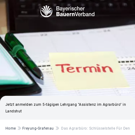
© BBV
Jetzt anmelden zum 5-tägigen Lehrgang "Assistenz im Agrarbüro" in
Landshut
Pfadnavigation
Home
Freyung-Grafenau
Das Agrarbüro: Schlüsselstelle Für Den Be