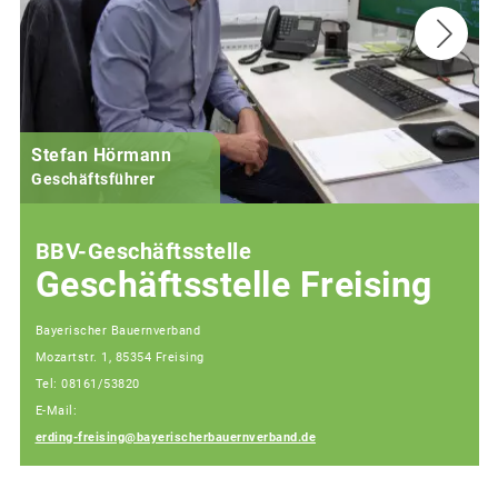
Stefan Hörmann
Geschäftsführer
BBV-Geschäftsstelle
Geschäftsstelle Freising
Bayerischer Bauernverband
Mozartstr. 1, 85354 Freising
Tel: 08161/53820
E-Mail:
erding-freising@bayerischerbauernverband.de