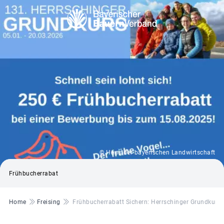
© Haus der bayerischen Landwirtschaft
Frühbucherrabat
Pfadnavigation
Home
Freising
Frühbucherrabatt Sichern: Herrschinger Grundkurs