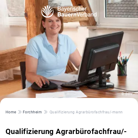
© BBV
Pfadnavigation
Home
Forchheim
Qualifizierung Agrarbürofachfrau/-mann
Qualifizierung Agrarbürofachfrau/-