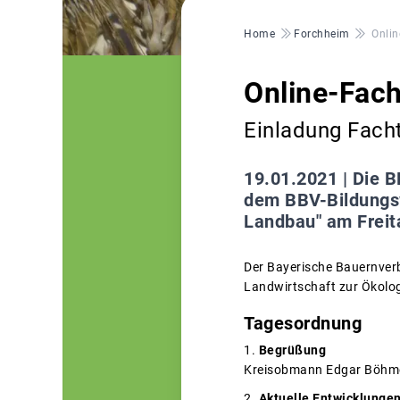
Pfadnavigation
Home
Forchheim
Onli
Online-Fac
Einladung Fach
19.01.2021 |
Die B
dem BBV-Bildungs
Landbau" am Freita
Der Bayerische Bauernverba
Landwirtschaft zur Ökolog
Tagesordnung
Begrüßung
Kreisobmann Edgar Böhm
Aktuelle Entwicklunge