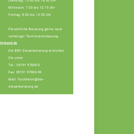
Dienstag: 13:00 bis 16:30 Uhr
Mittwoch: 7:30 bis 12:15 Uhr
Freitag: 8:00 bis 12:30 Uhr
Persönliche Beratung gerne nach
Julia Schatz,
Fachberaterin
vorheriger Terminvereinbarung
Telefon: 089 55873-
Verband.de
455 (Bürotage in
Die BBV Steuerberatung erreichen
Forchheim Mi. + Do.)
Sie unter
Tel.: 09191 97800-0
Fax: 09191 97800-99
Mail: forchheim@bbv-
steuerberatung.de