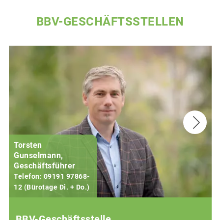
BBV-GESCHÄFTSSTELLEN
Torsten
Gunselmann,
Geschäftsführer
Telefon: 09191 97868-
12 (Bürotage Di. + Do.)
1
BBV-Geschäftsstelle