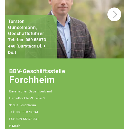
Torsten
Gunselmann,
Geschäftsführer
Telefon: 089 55873-
446 (Bürotage Di. +
Do.)
F
BBV-Geschäftsstelle
Forchheim
Bayerischer Bauernverband
Hans-Böckler-Straße 3
91301 Forchheim
Tel: 089 55873-941
Fax: 089 55873-841
E-Mail: