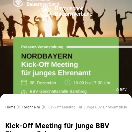
© BBV
Pfadnavigation
Home
Forchheim
Kick-Off Meeting Für Junge BBV Ehrenamtliche
Kick-Off Meeting für junge BBV