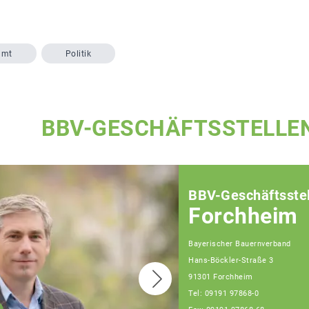
amt
Politik
BBV-GESCHÄFTSSTELLE
BBV-Geschäftsstel
Forchheim
Bayerischer Bauernverband
Hans-Böckler-Straße 3
91301 Forchheim
Tel: 09191 97868-0