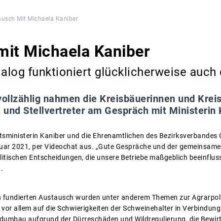
usch Mit Michaela Kaniber
mit Michaela Kaniber
ialog funktioniert glücklicherweise auch 
vollzählig nahmen die Kreisbäuerinnen und Kre
n und Stellvertreter am Gespräch mit Ministerin K
tsministerin Kaniber und die Ehrenamtlichen des Bezirksverbandes
ar 2021, per Videochat aus. „Gute Gespräche und der gemeinsame D
litischen Entscheidungen, die unsere Betriebe maßgeblich beeinfluss
.
h fundierten Austausch wurden unter anderem Themen zur Agrarpoliti
 vor allem auf die Schwierigkeiten der Schweinehalter in Verbindu
ldumbau aufgrund der Dürreschäden und Wildregulierung, die Bewi