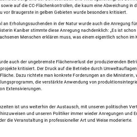
 sowie auf die CC-Flächenkontrollen, die kaum eine Abweichung in d
vor Braugerste in gelben Gebieten wurde besonders kritisiert.
l an Erholungssuchenden in der Natur wurde auch die Anregung für
sterin Kaniber stimmte diese Anregung nachdenklich: „Es ist schon
achsenen Menschen erklären muss, was einem eigentlich schon im K
urde auch der ungebremste Flächenverlust der produzierenden Betrie
rojekte kritisiert. Der Druck auf die Betriebe durch Umweltauflage
Fläche. Dazu richtete man konkrete Forderungen an die Ministerin, 
lungsprogramm, die verstärkte Anwendung von produktionsintegri
on Extensivierungen.
zeiten ist uns weiterhin der Austausch, mit unseren politischen Ver
s hinzuweisen und unseren Politiker immer wieder Anregungen und 
er die Veranstaltung in professioneller Art und Weise moderierte.