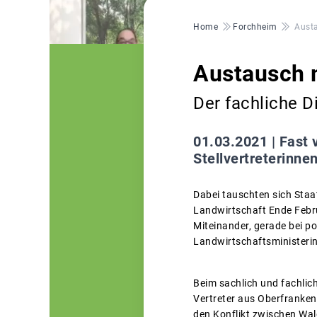
Pfadnavigation
Home
Forchheim
Austa
Austausch 
Der fachliche D
01.03.2021 |
Fast 
Stellvertreterinne
Dabei tauschten sich Staa
Landwirtschaft Ende Febru
Miteinander, gerade bei po
Landwirtschaftsministerin
Beim sachlich und fachlic
Vertreter aus Oberfranken
den Konflikt zwischen Wa