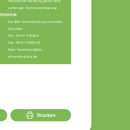
Persönliche Beratung gerne nach
Julia Schatz,
Fachberaterin
vorheriger Terminvereinbarung
Telefon: 09191 97868-
Verband.de
15 (Bürotage in
Die BBV Steuerberatung erreichen
Forchheim Mi. + Do.)
Sie unter
Tel.: 09191 97800-0
Fax: 09191 97800-99
Mail: forchheim@bbv-
steuerberatung.de
Drucken