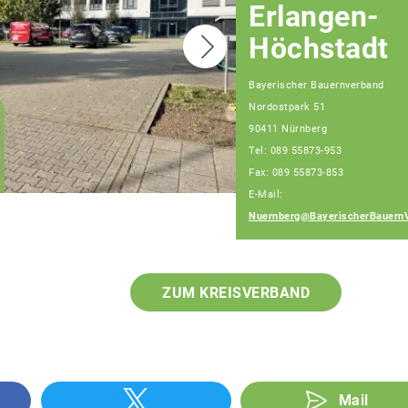
Erlangen-
Höchstadt
Bayerischer Bauernverband
Nordostpark 51
Christian Huber
90411 Nürnberg
Geschäftsführer
Tel: 089 55873-953
Geschäftsstelle
Nürnberg
Fax: 089 55873-853
E-Mail:
Nuernberg@BayerischerBauern
ZUM KREISVERBAND
Mail