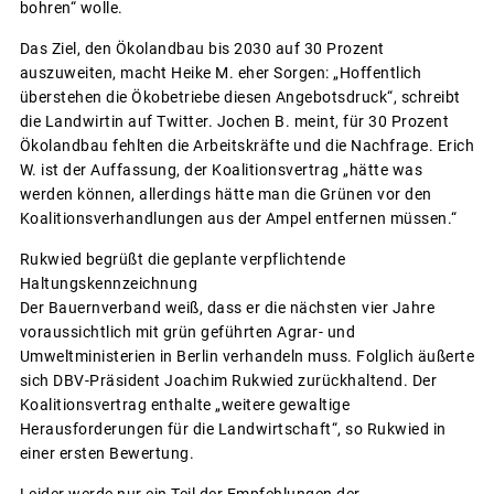
bohren“ wolle.
Das Ziel, den Ökolandbau bis 2030 auf 30 Prozent
auszuweiten, macht Heike M. eher Sorgen: „Hoffentlich
überstehen die Ökobetriebe diesen Angebotsdruck“, schreibt
die Landwirtin auf Twitter. Jochen B. meint, für 30 Prozent
Ökolandbau fehlten die Arbeitskräfte und die Nachfrage. Erich
W. ist der Auffassung, der Koalitionsvertrag „hätte was
werden können, allerdings hätte man die Grünen vor den
Koalitionsverhandlungen aus der Ampel entfernen müssen.“
Rukwied begrüßt die geplante verpflichtende
Haltungskennzeichnung
Der Bauernverband weiß, dass er die nächsten vier Jahre
voraussichtlich mit grün geführten Agrar- und
Umweltministerien in Berlin verhandeln muss. Folglich äußerte
sich DBV-Präsident Joachim Rukwied zurückhaltend. Der
Koalitionsvertrag enthalte „weitere gewaltige
Herausforderungen für die Landwirtschaft“, so Rukwied in
einer ersten Bewertung.
Leider werde nur ein Teil der Empfehlungen der