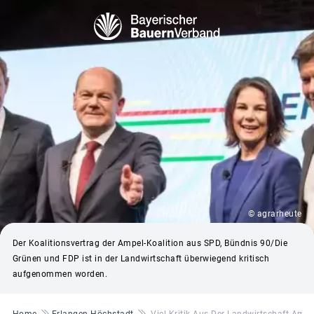
© agrarheute
Der Koalitionsvertrag der Ampel-Koalition aus SPD, Bündnis 90/Die
Grünen und FDP ist in der Landwirtschaft überwiegend kritisch
aufgenommen worden.
Pfadnavigation
Home
Erlangen-Höchstadt
Viel Kritik Aus Der Landwirtschaft Am 