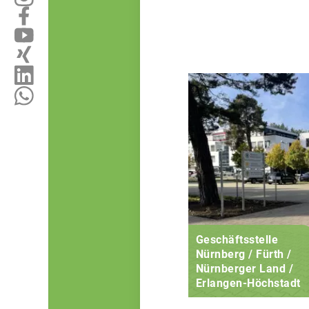
Geschäftsstelle
Nürnberg / Fürth /
Nürnberger Land /
Erlangen-Höchstadt