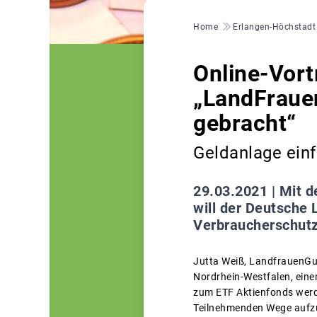
Pfadnavigation
Home
Erlangen-Höchstadt
Online-Vort
„LandFraue
gebracht“
Geldanlage einf
29.03.2021 |
Mit d
will der Deutsche
Verbraucherschutz
Jutta Weiß, LandfrauenGu
Nordrhein-Westfalen, eine
zum ETF Aktienfonds werde
Teilnehmenden Wege aufzu