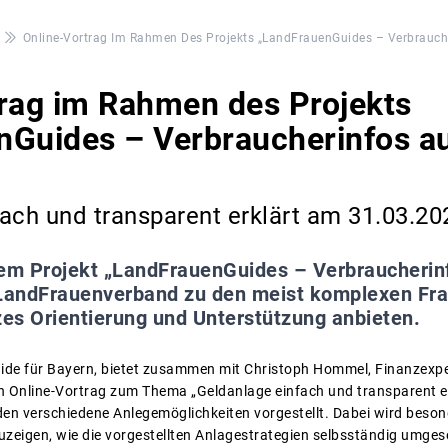
Online-Vortrag Im Rahmen Des Projekts „LandFrauenGuides – Verbrauch
rag im Rahmen des Projekts
nGuides – Verbraucherinfos au
ach und transparent erklärt am 31.03.20
em Projekt „LandFrauenGuides – Verbraucherinf
 LandFrauenverband zu den meist komplexen Fra
es Orientierung und Unterstützung anbieten.
ide für Bayern, bietet zusammen mit Christoph Hommel, Finanzexpe
n Online-Vortrag zum Thema „Geldanlage einfach und transparent e
n verschiedene Anlegemöglichkeiten vorgestellt. Dabei wird besond
zeigen, wie die vorgestellten Anlagestrategien selbsständig umge