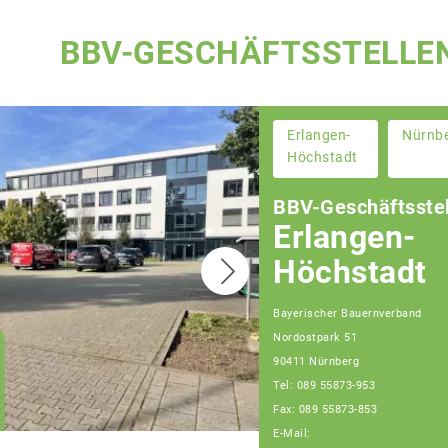
BBV-GESCHÄFTSSTELLE
Erlangen-
Nürnb
Höchstadt
BBV-Geschäftsstel
Erlangen-
Höchstadt
Bayerischer Bauernverband
Nordostpark 51
Christian Huber
90411 Nürnberg
Geschäftsführer
Tel: 089 55873-953
Geschäftsstelle
Nürnberg
Fax: 089 55873-853
E-Mail: