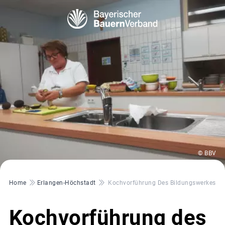
© BBV
Pfadnavigation
Home
Erlangen-Höchstadt
Kochvorführung Des Bildungswerkes De
Kochvorführung des