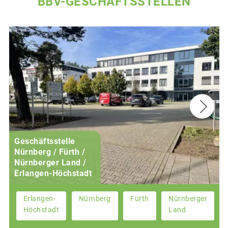
BBV-GESCHÄFTSSTELLEN
Geschäftsstelle
Nürnberg / Fürth /
Nürnberger Land /
Erlangen-Höchstadt
Erlangen-
Nürnberg
Fürth
Nürnberger
Höchstadt
Land