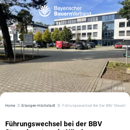
© BBV
Pfadnavigation
Home
Erlangen-Höchstadt
Führungswechsel Bei Der BBV Steuerber
Führungswechsel bei der BBV