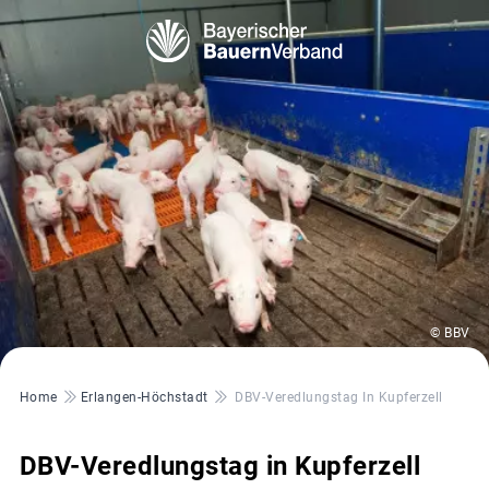
© BBV
Pfadnavigation
Home
Erlangen-Höchstadt
DBV-Veredlungstag In Kupferzell
DBV-Veredlungstag in Kupferzell