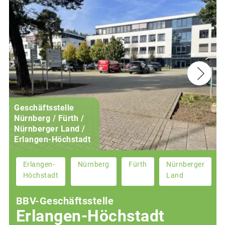
Geschäftsstelle
Nürnberg / Fürth /
Nürnberger Land /
Erlangen-Höchstadt
Erlangen-
Nürnberg
Fürth
Nürnberger
Höchstadt
Land
BBV-Geschäftsstelle
Erlangen-Höchstadt