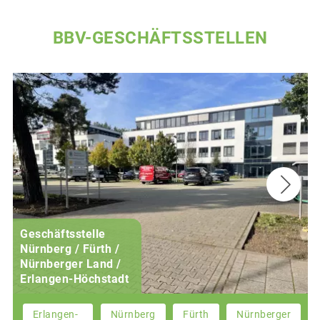
BBV-GESCHÄFTSSTELLEN
Geschäftsstelle
Nürnberg / Fürth /
Nürnberger Land /
Erlangen-Höchstadt
Erlangen-
Nürnberg
Fürth
Nürnberger