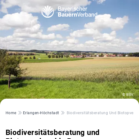
© BBV
Pfadnavigation
Home
Erlangen-Höchstadt
Biodiversitätsberatung Und Biotopverb
Biodiversitätsberatung und