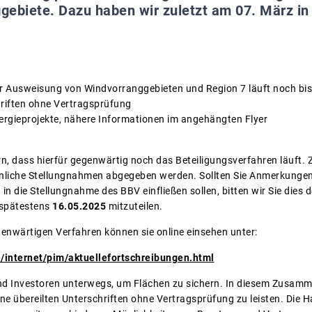
ebiete. Dazu haben wir zuletzt am 07. März in 
ur Ausweisung von Windvorranggebieten und Region 7 läuft noch bi
chriften ohne Vertragsprüfung
nergieprojekte, nähere Informationen im angehängten Flyer
n, dass hierfür gegenwärtig noch das Beteiligungsverfahren läuft.
nliche Stellungnahmen abgegeben werden. Sollten Sie Anmerkungen
 in die Stellungnahme des BBV einfließen sollen, bitten wir Sie dies
s spätestens
16.05.2025
mitzuteilen.
enwärtigen Verfahren können sie online einsehen unter:
/internet/pim/aktuellefortschreibungen.html
r und Investoren unterwegs, um Flächen zu sichern. In diesem Zus
ine übereilten Unterschriften ohne Vertragsprüfung zu leisten. Die