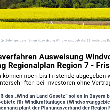
Beteiligungsverfahren Ausweisung Windvorranggebiete: 23. Änderung Reg
gsverfahren Ausweisung Windvo
g Regionalplan Region 7 - Fri
 können noch bis Fristende abgegeben 
Unterschriften bei Investoren ohne Vertr
 des „Wind an Land Gesetz“ sollen in Bayern b
Gebiete für Windkraftanlagen (Windvorranggebi
enhang plant der Planungsverband der Region 