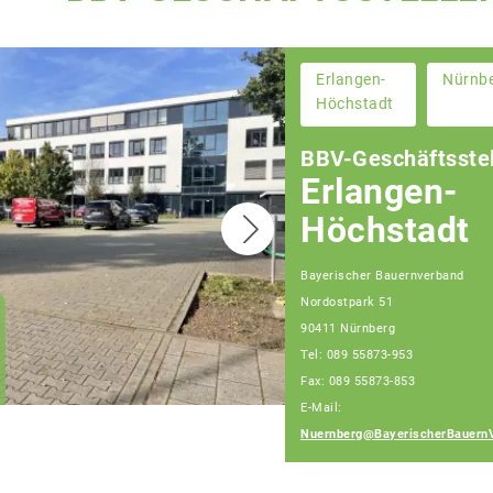
Erlangen-
Nürnb
Höchstadt
BBV-Geschäftsstel
Erlangen-
Höchstadt
Bayerischer Bauernverband
Nordostpark 51
Christian Huber
90411 Nürnberg
Geschäftsführer
Tel: 089 55873-953
Geschäftsstelle
Nürnberg
Fax: 089 55873-853
E-Mail:
Nuernberg@BayerischerBauern