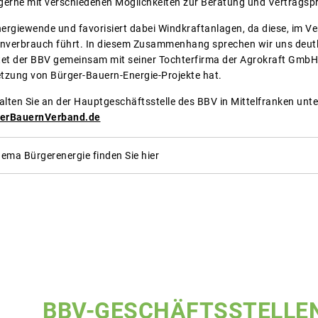
 gerne mit verschiedenen Möglichkeiten zur Beratung und Vertragsp
ergiewende und favorisiert dabei Windkraftanlagen, da diese, im Ve
nverbrauch führt. In diesem Zusammenhang sprechen wir uns deutli
eitet der BBV gemeinsam mit seiner Tochterfirma der Agrokraft Gm
tzung von Bürger-Bauern-Energie-Projekte hat.
alten Sie an der Hauptgeschäftsstelle des BBV in Mittelfranken unt
herBauernVerband.de
ma Bürgerenergie finden Sie hier
BBV-GESCHÄFTSSTELLE