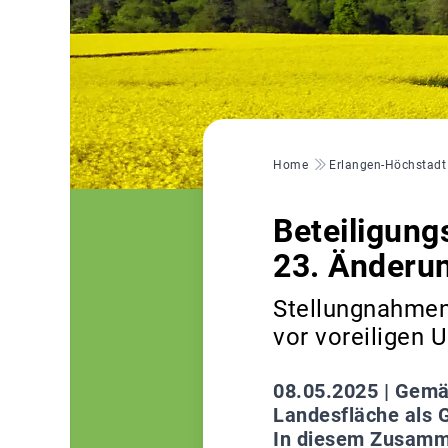
Pfadnavigation
Home
Erlangen-Höchstadt
Beteiligun
23. Änderun
Stellungnahmen
vor voreiligen 
08.05.2025 |
Gemäß
Landesfläche als 
In diesem Zusamm