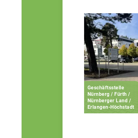
Geschäftsstelle
Nürnberg / Fürth /
Nürnberger Land /
Erlangen-Höchstadt