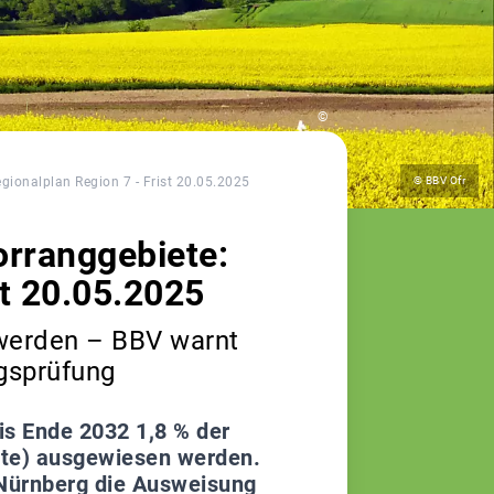
©
ionalplan Region 7 - Frist 20.05.2025
© BBV Ofr
rranggebiete:
st 20.05.2025
werden – BBV warnt
agsprüfung
is Ende 2032 1,8 % der
ete) ausgewiesen werden.
Nürnberg die Ausweisung