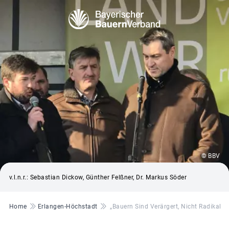
© BBV
v.l.n.r.: Sebastian Dickow, Günther Felßner, Dr. Markus Söder
Pfadnavigation
Home
Erlangen-Höchstadt
„Bauern Sind Verärgert, Nicht Radikal!“