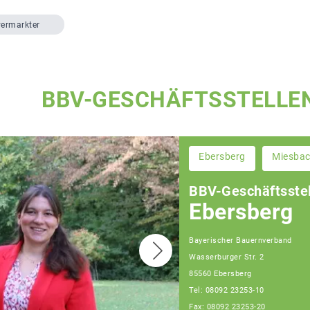
vermarkter
BBV-GESCHÄFTSSTELLE
Ebersberg
Miesba
BBV-Geschäftsstel
Ebersberg
Bayerischer Bauernverband
Wasserburger Str. 2
85560 Ebersberg
Tel: 08092 23253-10
Fax: 08092 23253-20