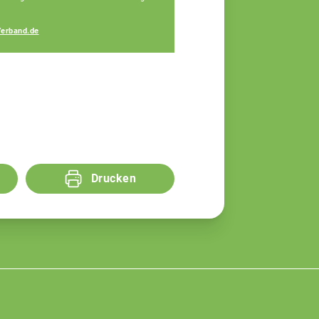
Michaela Fischer
erband.de
Fachberaterin
Drucken