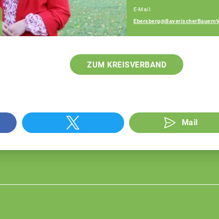
E-Mail:
Amelie Berger
Ebersberg@BayerischerBauernV
Fachberaterin
ZUM KREISVERBAND
Mail