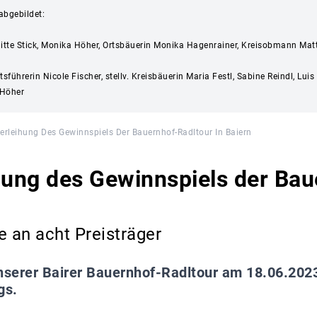
abgebildet:
igitte Stick, Monika Höher, Ortsbäuerin Monika Hagenrainer, Kreisobmann Ma
ührerin Nicole Fischer, stellv. Kreisbäuerin Maria Festl, Sabine Reindl, Lui
 Höher
verleihung Des Gewinnspiels Der Bauernhof-Radltour In Baiern
hung des Gewinnspiels der Bau
 an acht Preisträger
nserer Bairer Bauernhof-Radltour am 18.06.202
gs.