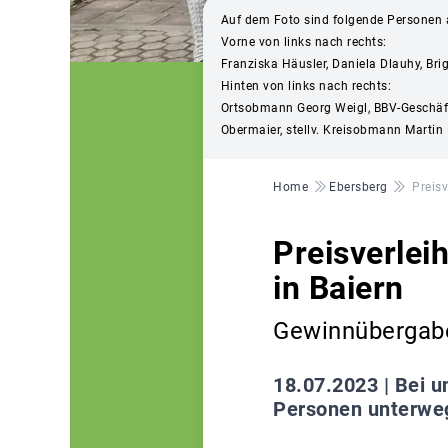
Auf dem Foto sind folgende Personen 
Vorne von links nach rechts:
Franziska Häusler, Daniela Dlauhy, Br
Hinten von links nach rechts:
Ortsobmann Georg Weigl, BBV-Geschäftsf
Obermaier, stellv. Kreisobmann Martin
Pfadnavigation
Home
Ebersberg
Preis
Preisverlei
in Baiern
Gewinnübergabe
18.07.2023 |
Bei u
Personen unterwe