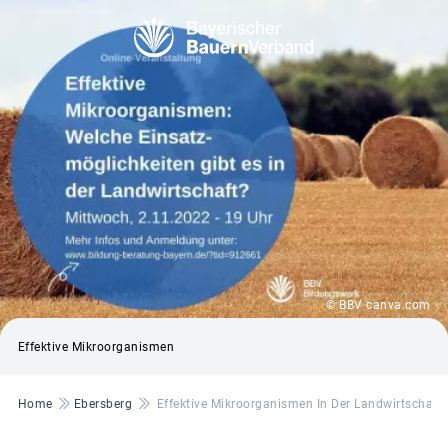
© BBV canva.com
Effektive Mikroorganismen
Pfadnavigation
Home
Ebersberg
Effektive Mikroorganismen In Der Landwirtschaft