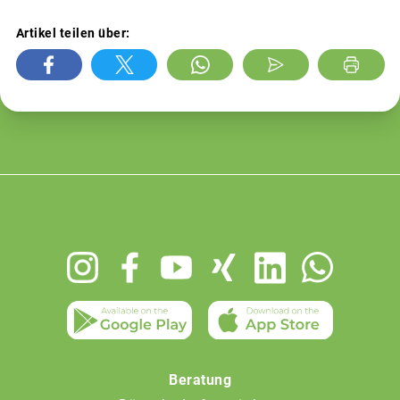
Artikel teilen über:
Footer
menu
Beratung