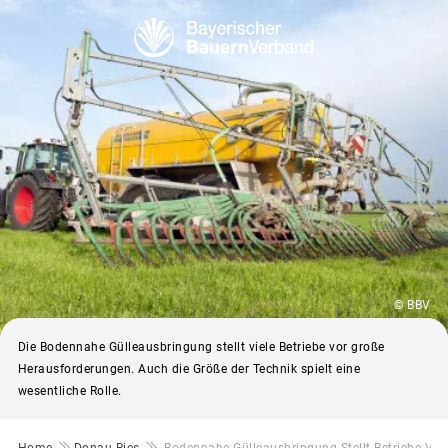
© BBV
Die Bodennahe Gülleausbringung stellt viele Betriebe vor große
Herausforderungen. Auch die Größe der Technik spielt eine
wesentliche Rolle.
Pfadnavigation
Home
Donau-Ries
Bodennahe Gülleausbringung Stellt Betriebe Vo