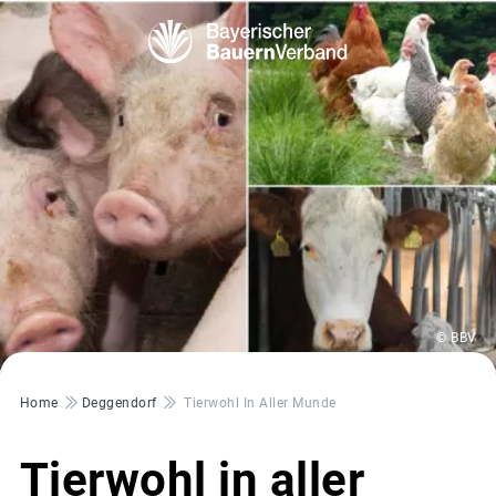
© BBV
Pfadnavigation
Home
Deggendorf
Tierwohl In Aller Munde
Tierwohl in aller