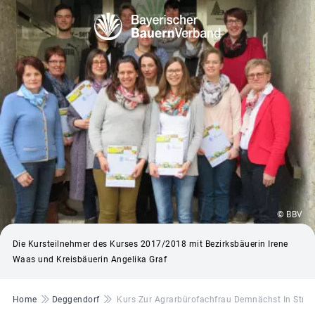
© BBV
Die Kursteilnehmer des Kurses 2017/2018 mit Bezirksbäuerin Irene
Waas und Kreisbäuerin Angelika Graf
Pfadnavigation
Home
Deggendorf
Kurs Zur Agrarbürofachfrau Demnächst In Stra