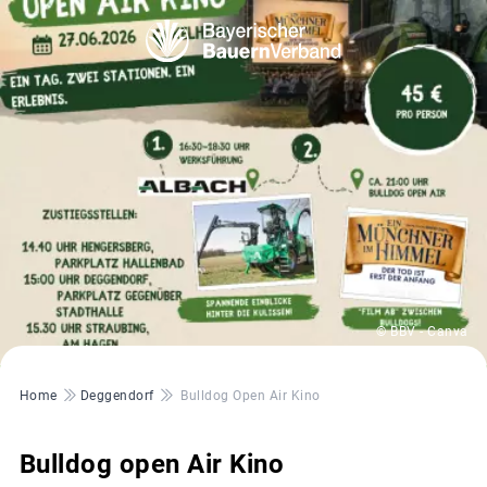
© BBV - Canva
Pfadnavigation
Home
Deggendorf
Bulldog Open Air Kino
Bulldog open Air Kino